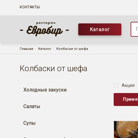
Основная навигация
КОНТАКТЫ
Каталог
Строка навигации
Главная
Каталог
Колбаски от шефа
Колбаски от шефа
Акция
Холодные закуски
Салаты
Супы