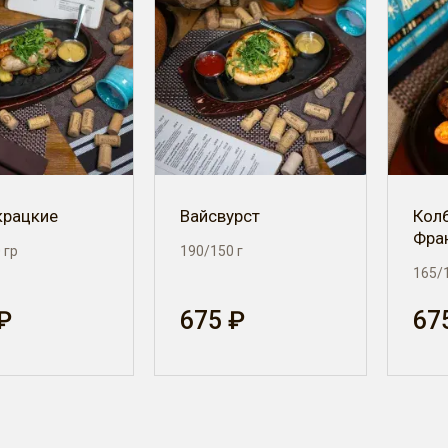
крацкие
Вайсвурст
Кол
Фра
 гр
190/150 г
165/
₽
675 ₽
67