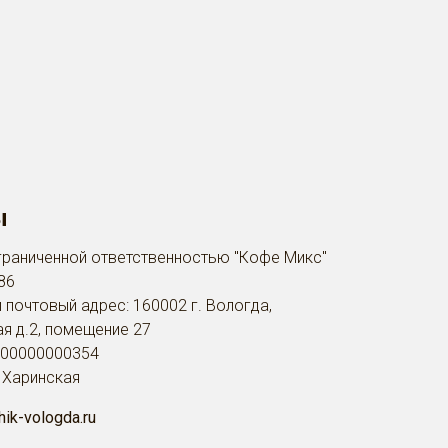
ы
граниченной ответственностью "Кофе Микс"
86
 почтовый адрес: 160002 г. Вологда,
ая д.2, помещение 27
500000000354
 Харинская
ik-vologda.ru