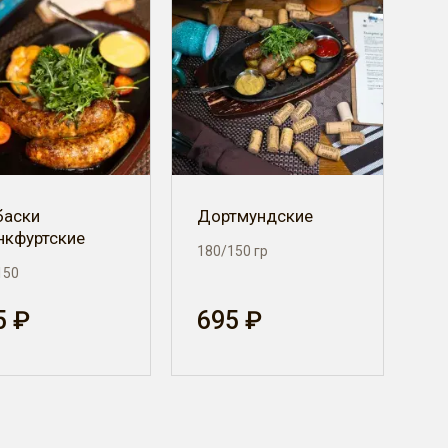
баски
Дортмундские
нкфуртские
180/150 гр
150
5 ₽
695 ₽