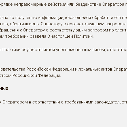
орядке неправомерные действия или бездействие Оператора п
ава по получению информации, касающейся обработки его пер
нию, обратившись к Оператору с соответствующим запросом по 
ем обращения к Оператору с соответствующим запросом по элек
м требований раздела 8 настоящей Политики.
й Политики осуществляется уполномоченным лицом, ответств
онодательства Российской Федерации и локальных актов Опер
ьством Российской Федерации.
НЫХ
я Оператором в соответствии с требованиями законодательс