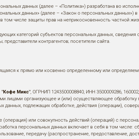
ональных данных (далее – «Политика») разработана во исполне
ональных данных» (далее – «Закон о персональных данных») в
 в том числе защиты прав на неприкосновенность частной жиз
дующих категорий субъектов персональных данных, сведения 
ы; представители контрагентов; посетители сайта.
ящаяся к прямо или косвенно определенному или определяем
 "Кофе Микс"
, ОГРНИП 1243500008840, ИНН 3500009286, 160002, 
гими лицами организующее и (или) осуществляющее обработку
ых данных, подлежащих обработке, действия (операции), сов
е (операция) или совокупность действий (операций) с персо
работка персональных данных включает в себя в том числе: сб
ользование, передачу (распространение, предоставление, дост